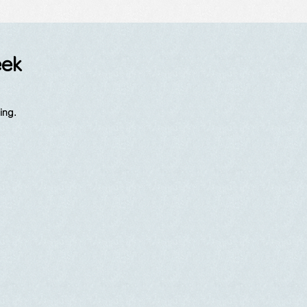
eek
ing.