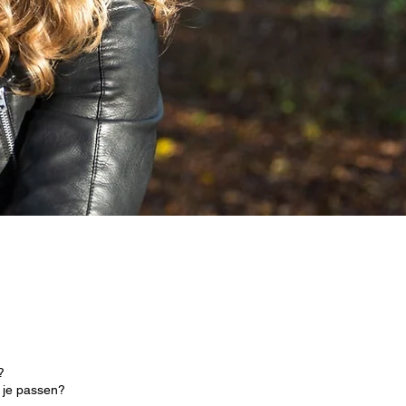
?
j je passen?