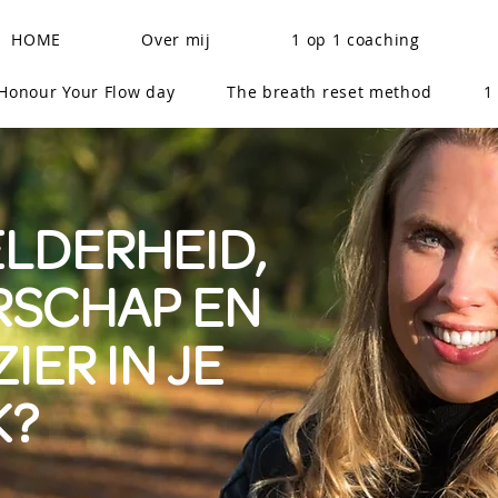
HOME
Over mij
1 op 1 coaching
Honour Your Flow day
The breath reset method
1
ELDERHEID,
RSCHAP EN
IER IN JE
K?