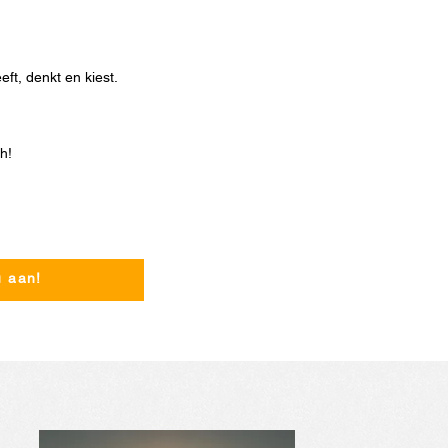
eft, denkt en kiest.
h!
u aan!