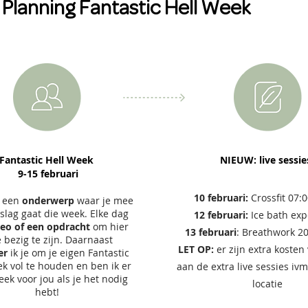
Planning Fantastic Hell Week
2
3
Fantastic Hell Week
NIEUW: live sessi
9-15 februari
10 februari
:
Crossfit
07:0
g een
onderwerp
waar je mee
slag gaat die week. Elke dag
12 februari:
Ice
bath exp
deo of een opdracht
om hier
13 februari
: Breathwork 20
bezig te zijn. Daarnaast
LET OP:
er zijn extra koste
er
ik je om je eigen Fantastic
k vol te houden en ben ik er
aan de extra live sessies iv
ek voor jou als je het nodig
locatie
hebt!