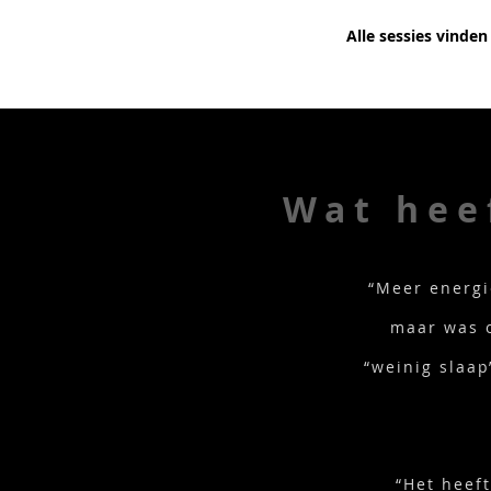
Alle sessies vinden
Wat hee
“Meer energi
maar was o
“weinig slaap
“Het heef