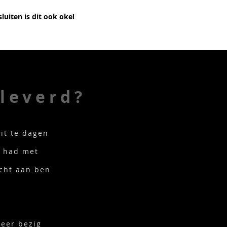
sluiten is dit ook oke!
leverd?
it te dagen
e had met
echt aan ben
eer bezig